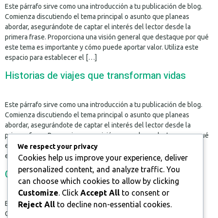
Este párrafo sirve como una introducción a tu publicación de blog.
Comienza discutiendo el tema principal o asunto que planeas
abordar, asegurándote de captar el interés del lector desde la
primera frase. Proporciona una visión general que destaque por qué
este tema es importante y cómo puede aportar valor. Utiliza este
espacio para establecer el […]
Historias de viajes que transforman vidas
Este párrafo sirve como una introducción a tu publicación de blog.
Comienza discutiendo el tema principal o asunto que planeas
abordar, asegurándote de captar el interés del lector desde la
primera frase. Proporciona una visión general que destaque por qué
este tema es importante y cómo puede aportar valor. Utiliza este
We respect your privacy
espacio para establecer el […]
Cookies help us improve your experience, deliver
personalized content, and analyze traffic. You
Cómo encontrar inspiración en lo cotidiano
can choose which cookies to allow by clicking
Customize
. Click
Accept All
to consent or
Este párrafo sirve como una introducción a tu publicación de blog.
Reject All
to decline non-essential cookies.
Comienza discutiendo el tema principal o asunto que planeas